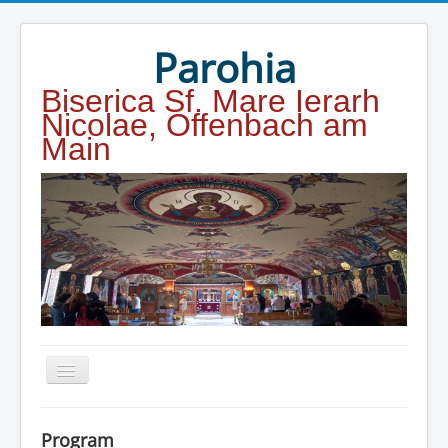
Year
Month
Year
Month
Parohia
Biserica Sf. Mare Ierarh
Nicolae, Offenbach am
Main
Home
Program