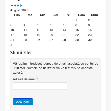
Parohia
August 2026
Duhovnicesti
Lun
Ma
Mie
Joi
Vi
Sam
Dum
1
2
Servicii religioase
3
4
5
6
7
8
9
10
11
12
13
14
15
16
Alte legaturi
17
18
19
20
21
22
23
24
25
26
27
28
29
30
Biblioteca Parohiei
31
Foaia Parohiei
Sfinții zilei
Activitati copii si tineri
Vă rugăm introduceți adresa de email asociată cu contul de
utilizator. Numele de utilizator vă va fi trimis pe această
Contact
adresă.
Adresă de email
*
Adăugare