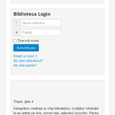
Biblioteca Login
Nume utilizator
Parolă
Ţine-mă minte
Autentificare
Creaţi un cont
Aţi uitat utilizatorul?
Aţi uitat parola?
Tropar, glas 4
Îndreptător credinţei şi chip blândeţilor, învăţător înfrânării
te-au arătat pe tine, turmei tale, adevărul lucrurilor. Pentru