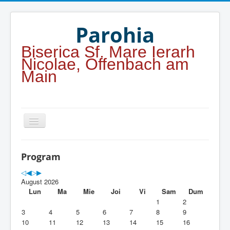
Year
Month
Year
Month
Parohia
Biserica Sf. Mare Ierarh
Nicolae, Offenbach am
Main
Home
Program
Parohia
August 2026
Duhovnicesti
Lun
Ma
Mie
Joi
Vi
Sam
Dum
1
2
Servicii religioase
3
4
5
6
7
8
9
10
11
12
13
14
15
16
Alte legaturi