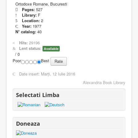
Ortodoxe Romane, Bucuresti
Pages:
527
Library:
F
Location:
2
Year:
1977
N° catalog:
40
Hits:
29196
Lent status:
Available
/
0
Poor
Best
Date insert:
Marți, 12 Iulie 2016
Alexandria Book Library
Selectati Limba
Doneaza