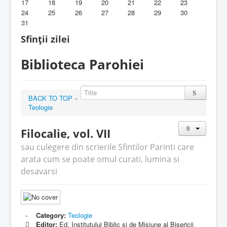
17
18
19
20
21
22
23
24
25
26
27
28
29
30
Biblioteca Parohiei
31
Foaia Parohiei
Sfinții zilei
Activitati copii si tineri
Biblioteca Parohiei
Contact
BACK TO TOP
»
Teologie
Filocalie, vol. VII
sau culegere din scrierile Sfintilor Parinti care
arata cum se poate omul curati, lumina si
desavarsi
Category:
Teologie
Editor:
Ed. Institutului Biblic si de Misiune al Bisericii