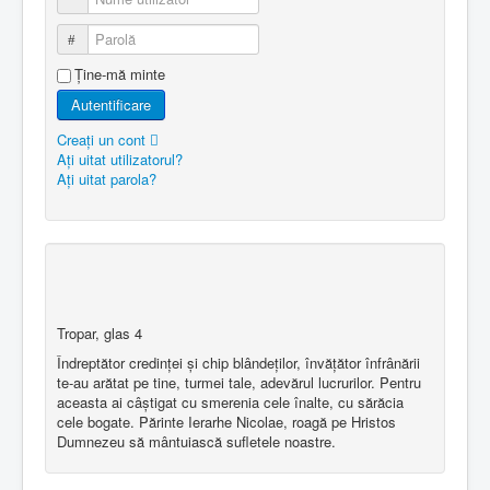
Parolă
Ţine-mă minte
Autentificare
Creaţi un cont
Aţi uitat utilizatorul?
Aţi uitat parola?
Tropar, glas 4
Îndreptător credinţei şi chip blândeţilor, învăţător înfrânării
te-au arătat pe tine, turmei tale, adevărul lucrurilor. Pentru
aceasta ai câştigat cu smerenia cele înalte, cu sărăcia
cele bogate. Părinte Ierarhe Nicolae, roagă pe Hristos
Dumnezeu să mântuiască sufletele noastre.