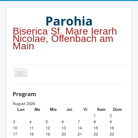
Year
Month
Year
Month
Parohia
Biserica Sf. Mare Ierarh
Nicolae, Offenbach am
Main
Home
Program
Parohia
August 2026
Lun
Ma
Mie
Joi
Vi
Sam
Dum
Duhovnicesti
1
2
3
4
5
6
7
8
9
Servicii religioase
10
11
12
13
14
15
16
17
18
19
20
21
22
23
Alte legaturi