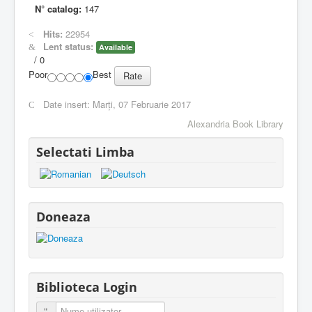
N° catalog:
147
Hits:
22954
Lent status:
Available
/
0
Poor
Best
Date insert:
Marți, 07 Februarie 2017
Alexandria Book Library
Selectati Limba
Doneaza
Biblioteca Login
Nume utilizator