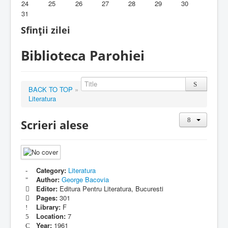
24
25
26
27
28
29
30
31
Biblioteca Parohiei
Sfinții zilei
Foaia Parohiei
Biblioteca Parohiei
Activitati copii si tineri
Contact
BACK TO TOP
»
Literatura
Scrieri alese
Category:
Literatura
Author:
George Bacovia
Editor:
Editura Pentru Literatura, Bucuresti
Pages:
301
Library:
F
Location:
7
Year:
1961