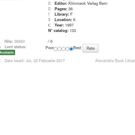
Editor:
Klimmeck Verlag Bern
Pages:
36
Library:
F
Location:
6
Year:
1997
N° catalog:
133
Hits:
36683
/
0
Lent status:
Poor
Best
Available
Date insert:
Joi, 02 Februarie 2017
Alexandria Book Librar