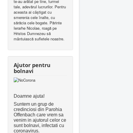
te-au arătat pe tine, turmei
tale, adevărul lucrurilor. Pentru
aceasta ai câştigat cu
smerenia cele înalte, cu
sărăcia cele bogate. Părinte
Ierarhe Nicolae, roagă pe
Hristos Dumnezeu să
mântuiască sufletele noastre.
Ajutor pentru
bolnavi
Doamne ajuta!
Suntem un grup de
credinciosi din Parohia
Offenbach care vrem sa
venim in ajutorul celor ce
sunt bolnavi, infectati cu
coronavirus.