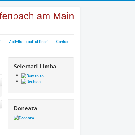
Offenbach am Main
i
Activitati copii si tineri
Contact
Selectati Limba
Doneaza