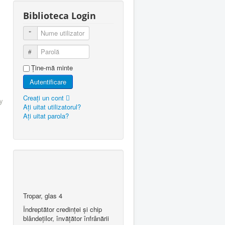
Biblioteca Login
Nume utilizator
Parolă
Ţine-mă minte
Autentificare
Creaţi un cont
y
Aţi uitat utilizatorul?
Aţi uitat parola?
Tropar, glas 4
Îndreptător credinţei şi chip
blândeţilor, învăţător înfrânării