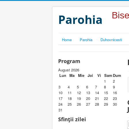
Year
Month
Year
Month
Bise
Parohia
Home
Parohia
Duhovnicesti
Program
August 2026
Lun
Ma
Mie
Joi
Vi
Sam
Dum
1
2
3
4
5
6
7
8
9
10
11
12
13
14
15
16
17
18
19
20
21
22
23
24
25
26
27
28
29
30
31
Sfinții zilei