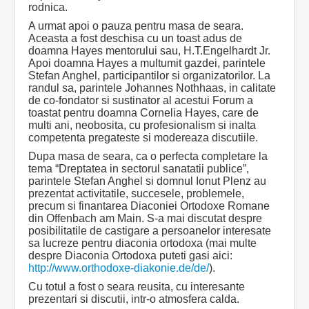
rodnica.
A urmat apoi o pauza pentru masa de seara.
Aceasta a fost deschisa cu un toast adus de
doamna Hayes mentorului sau, H.T.Engelhardt Jr.
Apoi doamna Hayes a multumit gazdei, parintele
Stefan Anghel, participantilor si organizatorilor. La
randul sa, parintele Johannes Nothhaas, in calitate
de co-fondator si sustinator al acestui Forum a
toastat pentru doamna Cornelia Hayes, care de
multi ani, neobosita, cu profesionalism si inalta
competenta pregateste si modereaza discutiile.
Dupa masa de seara, ca o perfecta completare la
tema “Dreptatea in sectorul sanatatii publice”,
parintele Stefan Anghel si domnul Ionut Plenz au
prezentat activitatile, succesele, problemele,
precum si finantarea Diaconiei Ortodoxe Romane
din Offenbach am Main. S-a mai discutat despre
posibilitatile de castigare a persoanelor interesate
sa lucreze pentru diaconia ortodoxa (mai multe
despre Diaconia Ortodoxa puteti gasi aici:
http://www.orthodoxe-diakonie.de/de/
).
Cu totul a fost o seara reusita, cu interesante
prezentari si discutii, intr-o atmosfera calda.