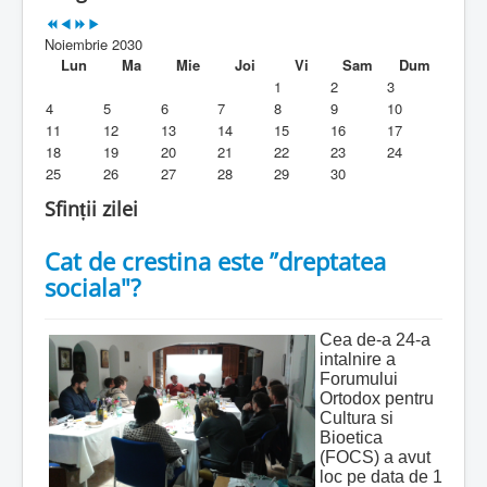
Parohia
Noiembrie 2030
Duhovnicesti
Lun
Ma
Mie
Joi
Vi
Sam
Dum
1
2
3
Servicii religioase
4
5
6
7
8
9
10
11
12
13
14
15
16
17
Alte legaturi
18
19
20
21
22
23
24
25
26
27
28
29
30
Biblioteca Parohiei
Sfinții zilei
Foaia Parohiei
Cat de crestina este ”dreptatea
Activitati copii si tineri
sociala"?
Contact
Cea de-a 24-a
intalnire a
Forumului
Ortodox pentru
Cultura si
Bioetica
(FOCS) a avut
loc pe data de 1