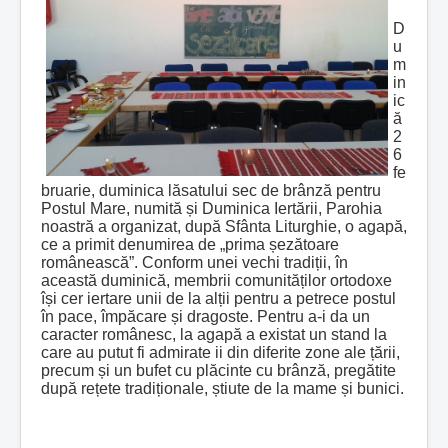
D
u
m
in
ic
ă
2
6
fe
bruarie, duminica lăsatului sec de brânză pentru
Postul Mare, numită și Duminica Iertării, Parohia
noastră a organizat, după Sfânta Liturghie, o agapă,
ce a primit denumirea de „prima șezătoare
românească”. Conform unei vechi tradiții, în
această duminică, membrii comunităților ortodoxe
își cer iertare unii de la alții pentru a petrece postul
în pace, împăcare și dragoste. Pentru a-i da un
caracter românesc, la agapă a existat un stand la
care au putut fi admirate ii din diferite zone ale țării,
precum și un bufet cu plăcinte cu brânză, pregătite
după rețete tradiționale, știute de la mame și bunici.