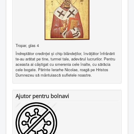
Tropar, glas 4
Îndreptător credinţei şi chip blândeţilor, învăţător înfrânării
te-au arătat pe tine, turmei tale, adevărul lucrurilor. Pentru
aceasta ai câştigat cu smerenia cele înalte, cu sărăcia
cele bogate. Părinte Ierarhe Nicolae, roagă pe Hristos
Dumnezeu să mântuiască sufletele noastre.
Ajutor pentru bolnavi