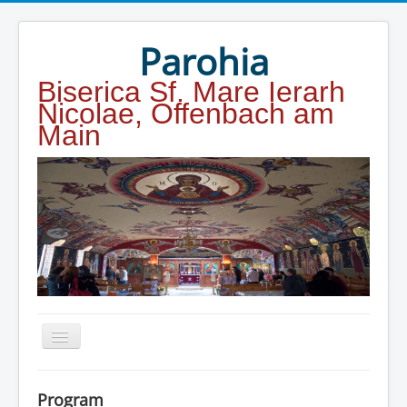
Year
Month
Year
Month
Parohia
Biserica Sf. Mare Ierarh
Nicolae, Offenbach am
Main
Home
Program