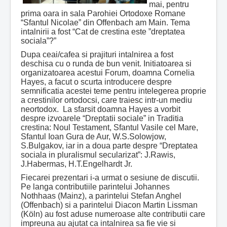
mai, pentru
prima oara in sala Parohiei Ortodoxe Romane
“Sfantul Nicolae” din Offenbach am Main. Tema
intalnirii a fost “Cat de crestina este ”dreptatea
sociala”?”
Dupa ceai/cafea si prajituri intalnirea a fost
deschisa cu o runda de bun venit. Initiatoarea si
organizatoarea acestui Forum, doamna Cornelia
Hayes, a facut o scurta introducere despre
semnificatia acestei teme pentru intelegerea proprie
a crestinilor ortodocsi, care traiesc intr-un mediu
neortodox. La sfarsit doamna Hayes a vorbit
despre izvoarele “Dreptatii sociale” in Traditia
crestina: Noul Testament, Sfantul Vasile cel Mare,
Sfantul Ioan Gura de Aur, W.S.Solowjow,
S.Bulgakov, iar in a doua parte despre “Dreptatea
sociala in pluralismul secularizat”: J.Rawis,
J.Habermas, H.T.Engelhardt Jr.
Fiecarei prezentari i-a urmat o sesiune de discutii.
Pe langa contributiile parintelui Johannes
Nothhaas (Mainz), a parintelui Stefan Anghel
(Offenbach) si a parintelui Diacon Martin Lissman
(Köln) au fost aduse numeroase alte contributii care
impreuna au ajutat ca intalnirea sa fie vie si