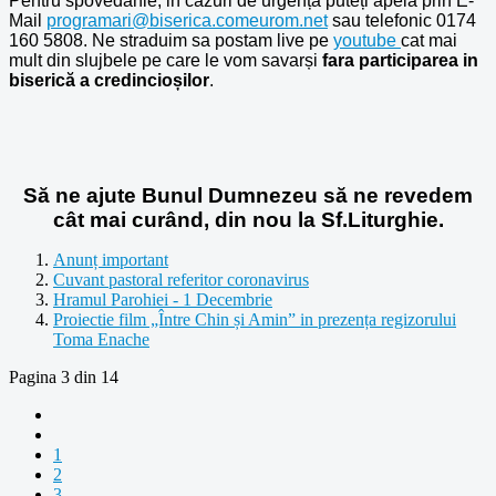
Pentru spovedanie, in cazuri de urgența puteți apela prin E-
Mail
programari@biserica.comeurom.net
sau telefonic 0174
160 5808. Ne straduim sa postam live pe
youtube
cat mai
mult din slujbele pe care le vom savarși
fara participarea in
biserică a credincioșilor
.
Să ne ajute Bunul Dumnezeu să ne revedem
cât mai curând, din nou la Sf.Liturghie.
Anunț important
Cuvant pastoral referitor coronavirus
Hramul Parohiei - 1 Decembrie
Proiectie film „Între Chin și Amin” in prezența regizorului
Toma Enache
Pagina 3 din 14
1
2
3