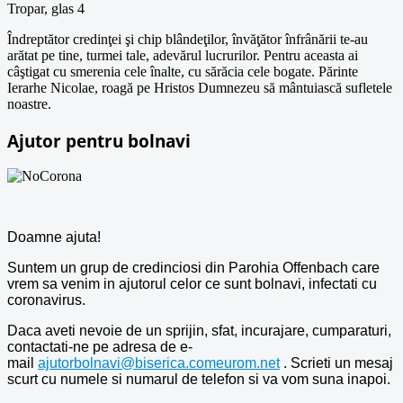
Tropar, glas 4
Îndreptător credinţei şi chip blândeţilor, învăţător înfrânării te-au
arătat pe tine, turmei tale, adevărul lucrurilor. Pentru aceasta ai
câştigat cu smerenia cele înalte, cu sărăcia cele bogate. Părinte
Ierarhe Nicolae, roagă pe Hristos Dumnezeu să mântuiască sufletele
noastre.
Ajutor pentru bolnavi
Doamne ajuta!
Suntem un grup de credinciosi din Parohia Offenbach care
vrem sa venim in ajutorul celor ce sunt bolnavi, infectati cu
coronavirus.
Daca aveti nevoie de un sprijin, sfat, incurajare, cumparaturi,
contactati-ne pe adresa de e-
mail
ajutorbolnavi@biserica.comeurom.net
. Scrieti un mesaj
scurt cu numele si numarul de telefon si va vom suna inapoi.