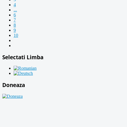
4
...
6
7
8
9
10
Selectati Limba
Doneaza