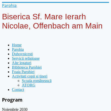
Year
Month
Year
Month
Parohia
Biserica Sf. Mare Ierarh
Nicolae, Offenbach am Main
Home
Parohia
Duhovnicesti
Servicii religioase
Alte legaturi
Biblioteca Parohiei
Foaia Parohiei
Activitati copii si tineri
Școala românească
ATORG
Contact
Program
Noiembrie 2030