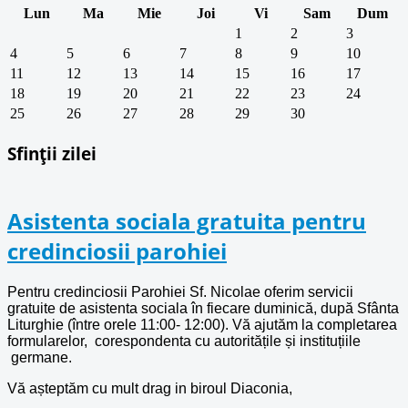
Lun
Ma
Mie
Joi
Vi
Sam
Dum
1
2
3
4
5
6
7
8
9
10
11
12
13
14
15
16
17
18
19
20
21
22
23
24
25
26
27
28
29
30
Sfinții zilei
Asistenta sociala gratuita pentru
credinciosii parohiei
Pentru credinciosii Parohiei Sf. Nicolae oferim servicii
gratuite de asistenta sociala în fiecare duminică, după Sfânta
Liturghie (între orele 11:00- 12:00). Vă ajutăm la completarea
formularelor, corespondenta cu autoritățile și instituțiile
germane.
Vă așteptăm cu mult drag in biroul Diaconia,