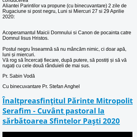
conducerea
Aliantei Parintilor va propune (cu binecuvantare) 2 zile de
Rugaciune si post negru, Luni si Miercuri 27 si 29 Aprilie
2020:
Acoperamantul Maicii Domnului si Canon de pocainta catre
Domnul Iisus Hristos.
Postul negru înseamnă să nu mâncăm nimic, ci doar apă,
luni și miercuri.
Vă rog să încercați fiecare, după putere, să postiți și să vă
rugați cu cele două rânduieli de mai sus.
Pr. Sabin Vodă
Cu binecuvantare Pr. Stefan Anghel
Înaltpreasfințitul Părinte Mitropolit
Serafim - Cuvânt pastoral la
sărbătoarea Sfintelor Paști 2020