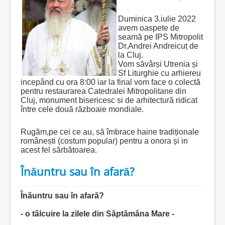
Duminica 3.iulie 2022
avem oaspete de
seamă pe IPS Mitropolit
Dr.Andrei Andreicuț de
la Cluj.
Vom săvârși Utrenia și
Sf Liturghie cu arhiereu
incepând cu ora 8:00 iar la final v
om face o colectă
pentru restaurarea Catedralei Mitropolitane din
Cluj, monument bisericesc si de arhitectură ridicat
între cele două războaie mondiale.
Rugăm,pe cei ce au, să îmbrace haine tradiționale
românești (costum popular) pentru a onora și in
acest fel sărbătoarea.
Înăuntru sau în afară?
Î
năuntru sau în afară?
- o tâlcuire la zilele din Săptămâna Mare -