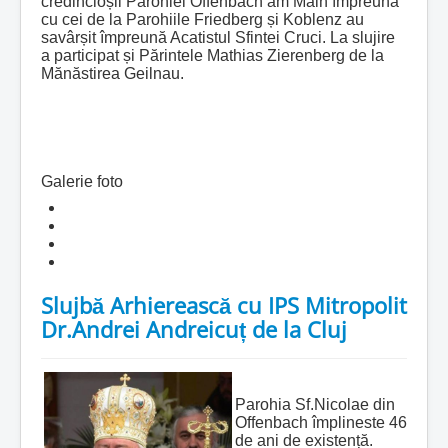
credincioșii Parohiei Offenbach am Main împreuna
cu cei de la Parohiile Friedberg și Koblenz au
savârșit împreună Acatistul Sfintei Cruci. La slujire
a participat și Părintele Mathias Zierenberg de la
Mănăstirea Geilnau.
Galerie foto
Slujbă Arhierească cu IPS Mitropolit
Dr.Andrei Andreicuț de la Cluj
Parohia Sf.Nicolae din
Offenbach împlineste 46
de ani de existență.