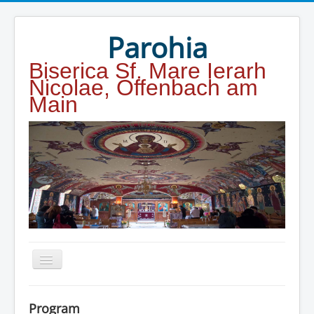
Year
Month
Year
Month
Parohia
Biserica Sf. Mare Ierarh
Nicolae, Offenbach am
Main
Home
Program