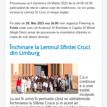
Procesiuea va fi Duminica 19 Martie 2023 de la 14:00-16:00
participând de obicei cateva sute de credinciosi, se vor putea
inchina la Lemnul Sf.Cruci in timpul slujbei.
Pe data de
28. Mai 2023 ora 16:00
vom organiza Pelerinaj la
Fulda
unde vom citi Acatistul Sf Bonifatie in Capela Sf.Mihail
(lângă Dom) urmat de procesiune la mormântul sfântului in
cripta de sub altarul domului.
Închinare la Lemnul Sfintei Cruci
din Limburg
Ca o
continuar
e a unei
traditii
incepute,
cu ani în urma în perioada când se sărbătorește
Închinarea la Sfânta Cruce și in acest an