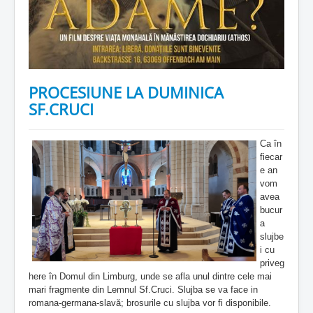
PROCESIUNE LA DUMINICA
SF.CRUCI
Ca în
fiecar
e an
vom
avea
bucur
a
slujbe
i cu
priveg
here în Domul din Limburg, unde se afla unul dintre cele mai
mari fragmente din Lemnul Sf.Cruci. Slujba se va face in
romana-germana-slavă; brosurile cu slujba vor fi disponibile.