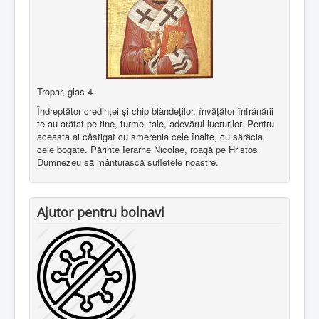
Tropar, glas 4
Îndreptător credinţei şi chip blândeţilor, învăţător înfrânării
te-au arătat pe tine, turmei tale, adevărul lucrurilor. Pentru
aceasta ai câştigat cu smerenia cele înalte, cu sărăcia
cele bogate. Părinte Ierarhe Nicolae, roagă pe Hristos
Dumnezeu să mântuiască sufletele noastre.
Ajutor pentru bolnavi