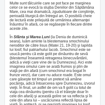
Multe sunt tâlcuirile care se pot face pe marginea
celor ce se evocă la slujba Deniilor din Săptămâna
Mare, cea mai dramatică, zguduitoare de conştiinţe,
perioadă liturgică din întregul an. O posibilă cheie
de lectură este prilejuită de urmărirea alternanţei
înăuntru/ în afară, ce se regăseşte în fiecare dintre
aceste zile.
În
Sfânta şi Marea Luni
(la Denia de duminică
seara), luăm aminte la blestemarea smochinului
neroditor de către Iisus (Matei 21, 19-20) şi lapilda
lui Iosif, fiul patriarhului Iacob. Smochinul este se
usucă pentru că este golit pe dinăuntru de sevă
(blestemul înseamnă retragerea binecuvântării,
adică a vieţii care vine de la Dumnezeu). Aici este
imaginea omului care se arată frumos şi plin de
viaţă pe din afară (cum smochinul era bogat în
frunze verzi), dar care nu aduce roade. Este omul
care găseşte tot timpul un pretext să amâne
pocăinţa, adică întoarcerea spre Dumnezeu, izvorul
vieţii. În final, un astfel de om va fi golit cu totul de
viaţa cea dinăuntru (pentru că el trăieşte doar în
cele din afară) şi această golire se va reflecta şi în
cele din afara lui – uscăciunea reflectă lipsa de
viaţă. În antiteză, ni se prezintă imaginea lui Iosif