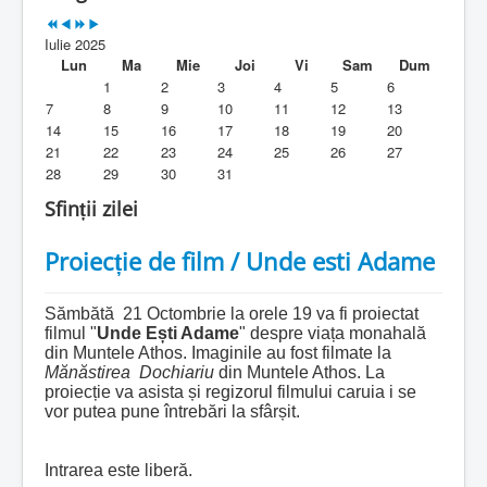
Parohia
Iulie 2025
Duhovnicesti
Lun
Ma
Mie
Joi
Vi
Sam
Dum
1
2
3
4
5
6
Servicii religioase
7
8
9
10
11
12
13
14
15
16
17
18
19
20
Alte legaturi
21
22
23
24
25
26
27
28
29
30
31
Biblioteca Parohiei
Sfinții zilei
Foaia Parohiei
Proiecție de film / Unde esti Adame
Activitati copii si tineri
Contact
Sămbătă 21 Octombrie la orele 19 va fi proiectat
filmul "
Unde Ești Adame
" despre viața monahală
din Muntele Athos. Imaginile au fost filmate la
Mănăstirea Dochiariu
din Muntele Athos. La
proiecție va asista și regizorul filmului caruia i se
vor putea pune întrebări la sfârșit.
Intrarea este liberă.