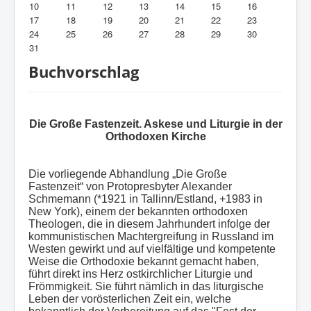
10
11
12
13
14
15
16
Bibliothek
17
18
19
20
21
22
23
24
25
26
27
28
29
30
31
Buchvorschlag
Die Große Fastenzeit. Askese und Liturgie in der
Orthodoxen Kirche
Die vorliegende Abhandlung „Die Große
Fastenzeit“ von Protopresbyter Alexander
Schmemann (*1921 in Tallinn/Estland, +1983 in
New York), einem der bekannten orthodoxen
Theologen, die in diesem Jahrhundert infolge der
kommunistischen Machtergreifung in Russland im
Westen gewirkt und auf vielfältige und kompetente
Weise die Orthodoxie bekannt gemacht haben,
führt direkt ins Herz ostkirchlicher Liturgie und
Frömmigkeit. Sie führt nämlich in das liturgische
Leben der vorösterlichen Zeit ein, welche