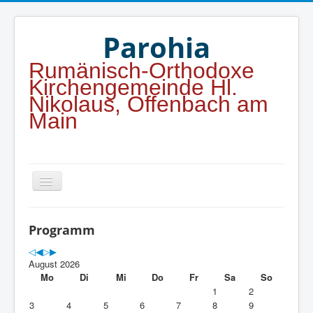
Jahr
Monat
Jahr
Monat
Parohia
Rumänisch-Orthodoxe
Kirchengemeinde Hl.
Nikolaus, Offenbach am
Main
Home
Programm
Startsite
August 2026
Programm
Mo
Di
Mi
Do
Fr
Sa
So
1
2
Kontakt
3
4
5
6
7
8
9