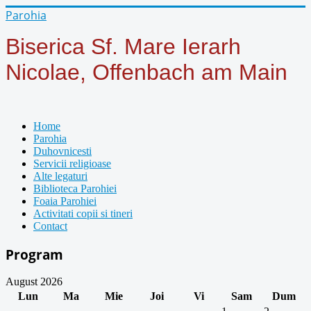
Year
Month
Year
Month
Parohia
Biserica Sf. Mare Ierarh
Nicolae, Offenbach am Main
Home
Parohia
Duhovnicesti
Servicii religioase
Alte legaturi
Biblioteca Parohiei
Foaia Parohiei
Activitati copii si tineri
Contact
Program
August 2026
Lun
Ma
Mie
Joi
Vi
Sam
Dum