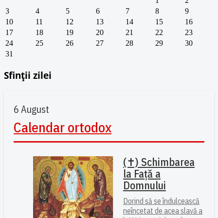
1
2
3
4
5
6
7
8
9
10
11
12
13
14
15
16
17
18
19
20
21
22
23
24
25
26
27
28
29
30
31
Sfinții zilei
6 August
Calendar ortodox
(✝) Schimbarea
la Față a
Domnului
Dorind să se îndulcească
neîncetat de acea slavă a