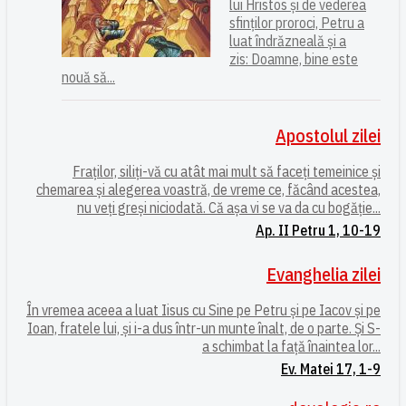
lui Hristos și de vederea
sfinților proroci, Petru a
luat îndrăzneală și a
zis: Doamne, bine este
nouă să...
Apostolul zilei
Fraților, siliți-vă cu atât mai mult să faceți temeinice și
chemarea și alegerea voastră, de vreme ce, făcând acestea,
nu veți greși niciodată. Că așa vi se va da cu bogăție...
Ap. II Petru 1, 10-19
Evanghelia zilei
În vremea aceea a luat Iisus cu Sine pe Petru și pe Iacov și pe
Ioan, fratele lui, și i-a dus într-un munte înalt, de o parte. Și S-
a schimbat la față înaintea lor...
Ev. Matei 17, 1-9