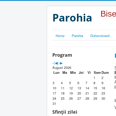
Year
Month
Year
Month
Bise
Parohia
Home
Parohia
Duhovnicesti
Program
August 2026
Lun
Ma
Mie
Joi
Vi
Sam
Dum
1
2
3
4
5
6
7
8
9
10
11
12
13
14
15
16
17
18
19
20
21
22
23
24
25
26
27
28
29
30
31
Sfinții zilei