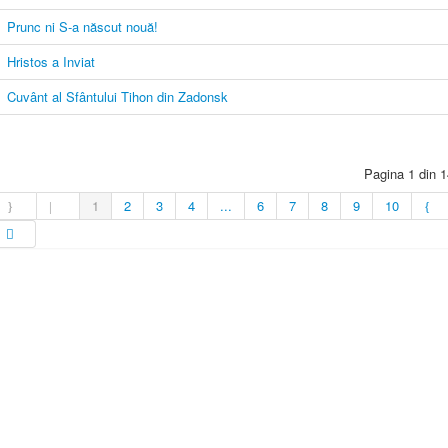
Prunc ni S-a născut nouă!
Hristos a Inviat
Cuvânt al Sfântului Tihon din Zadonsk
Pagina 1 din 1
1
2
3
4
...
6
7
8
9
10