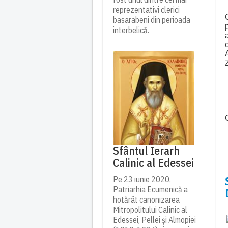
reprezentativi clerici
basarabeni din perioada
interbelică.
Sfântul Ierarh
Calinic al Edessei
Pe 23 iunie 2020,
Patriarhia Ecumenică a
hotărât canonizarea
Mitropolitului Calinic al
Edessei, Pellei și Almopiei