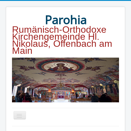
Jahr
Monat
Jahr
Monat
Parohia
Rumänisch-Orthodoxe
Kirchengemeinde Hl.
Nikolaus, Offenbach am
Main
Home