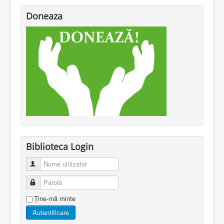
Doneaza
Biblioteca Login
Nume utilizator
Parolă
Ţine-mă minte
Autentificare