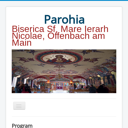
Year
Month
Year
Month
Parohia
Biserica Sf. Mare Ierarh
Nicolae, Offenbach am
Main
Home
Program