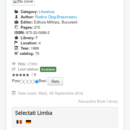
Category:
Literatura
Author:
Rodica Ojog-Brasoveanu
Editor:
Editura Militara, Bucuresti
Pages:
270
ISBN:
973-32-0066-2
Library:
F
Location:
4
Year:
1989
N° catalog:
75
Hits:
37899
Lent status:
Available
/
0
Poor
Best
Date insert:
Marți, 06 Septembrie 2016
Alexandria Book Library
Selectati Limba