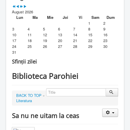
Parohia
August 2026
Duhovnicesti
Lun
Ma
Mie
Joi
Vi
Sam
Dum
1
2
Servicii religioase
3
4
5
6
7
8
9
10
11
12
13
14
15
16
Alte legaturi
17
18
19
20
21
22
23
24
25
26
27
28
29
30
Biblioteca Parohiei
31
Foaia Parohiei
Sfinții zilei
Activitati copii si tineri
Biblioteca Parohiei
Contact
BACK TO TOP
»
Literatura
Sa nu ne uitam la ceas