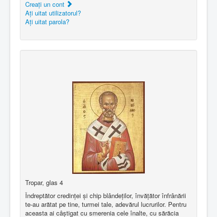
Creaţi un cont
Aţi uitat utilizatorul?
Aţi uitat parola?
Tropar, glas 4
Îndreptător credinţei şi chip blândeţilor, învăţător înfrânării
te-au arătat pe tine, turmei tale, adevărul lucrurilor. Pentru
aceasta ai câştigat cu smerenia cele înalte, cu sărăcia