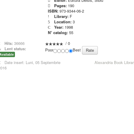
Editor:
Editura Deisis, Sibiu
Pages:
190
ISBN:
973-9344-06-2
Library:
F
Location:
3
Year:
1998
N° catalog:
55
Hits:
36666
/
0
Lent status:
Poor
Best
Available
Date insert:
Luni, 05 Septembrie
Alexandria Book Librar
2016