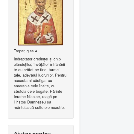
Tropar, glas 4
Îndreptător credinţei şi chip
blândeţilor, învăţător înfrânării
te-au arătat pe tine, turmei
tale, adevărul lucrurilor. Pentru
aceasta ai câştigat cu
smerenia cele înalte, cu
sărăcia cele bogate. Părinte
Ierarhe Nicolae, roagă pe
Hristos Dumnezeu să
mântuiască sufletele noastre.
Ajutor pentru