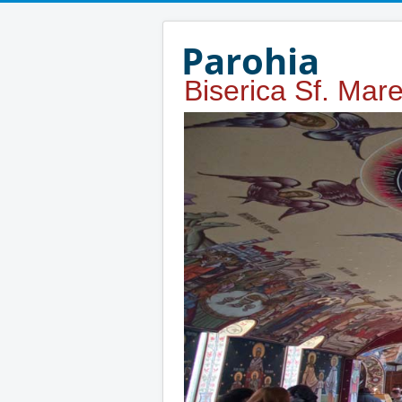
Year
Month
Year
Month
Parohia
Biserica Sf. Mar