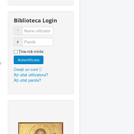
Biblioteca Login
Nume utilizator
Parolă
Ţine-mă minte
Autentificare
y
Creaţi un cont
Aţi uitat utilizatorul?
Aţi uitat parola?