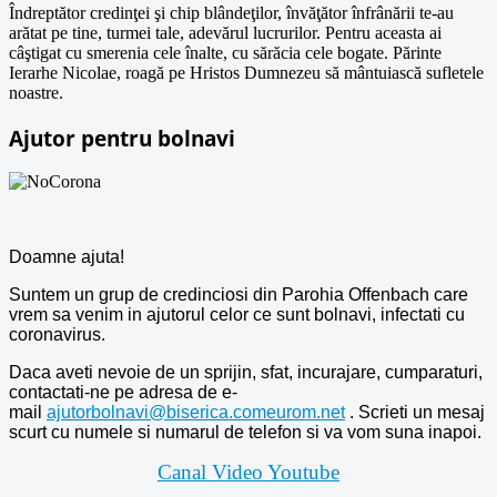
Îndreptător credinţei şi chip blândeţilor, învăţător înfrânării te-au
arătat pe tine, turmei tale, adevărul lucrurilor. Pentru aceasta ai
câştigat cu smerenia cele înalte, cu sărăcia cele bogate. Părinte
Ierarhe Nicolae, roagă pe Hristos Dumnezeu să mântuiască sufletele
noastre.
Ajutor pentru bolnavi
Doamne ajuta!
Suntem un grup de credinciosi din Parohia Offenbach care
vrem sa venim in ajutorul celor ce sunt bolnavi, infectati cu
coronavirus.
Daca aveti nevoie de un sprijin, sfat, incurajare, cumparaturi,
contactati-ne pe adresa de e-
mail
ajutorbolnavi@biserica.comeurom.net
. Scrieti un mesaj
scurt cu numele si numarul de telefon si va vom suna inapoi.
Canal Video Youtube