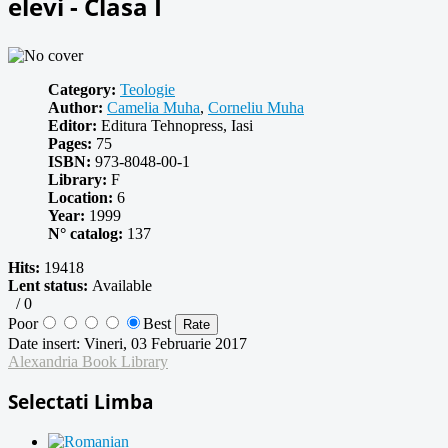
elevi - Clasa I
Category:
Teologie
Author:
Camelia Muha
,
Corneliu Muha
Editor:
Editura Tehnopress, Iasi
Pages:
75
ISBN:
973-8048-00-1
Library:
F
Location:
6
Year:
1999
N° catalog:
137
Hits:
19418
Lent status:
Available
/
0
Poor
Best
Date insert:
Vineri, 03 Februarie 2017
Alexandria Book Library
Selectati Limba