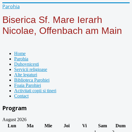
Year
Month
Year
Month
Parohia
Biserica Sf. Mare Ierarh
Nicolae, Offenbach am Main
Home
Parohia
Duhovnicesti
Servicii religioase
Alte legaturi
Biblioteca Parohiei
Foaia Parohiei
Activitati copii si tineri
Contact
Program
August 2026
Lun
Ma
Mie
Joi
Vi
Sam
Dum