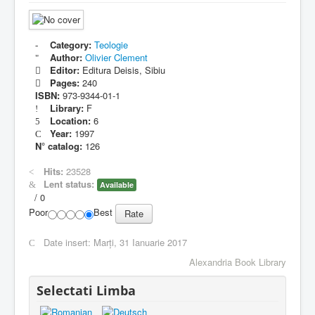
Category:
Teologie
Author:
Olivier Clement
Editor:
Editura Deisis, Sibiu
Pages:
240
ISBN:
973-9344-01-1
Library:
F
Location:
6
Year:
1997
N° catalog:
126
Hits:
23528
Lent status:
Available
/
0
Poor
Best
Date insert:
Marți, 31 Ianuarie 2017
Alexandria Book Library
Selectati Limba