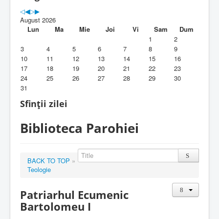
Parohia
August 2026
Duhovnicesti
Lun
Ma
Mie
Joi
Vi
Sam
Dum
1
2
Servicii religioase
3
4
5
6
7
8
9
10
11
12
13
14
15
16
Alte legaturi
17
18
19
20
21
22
23
24
25
26
27
28
29
30
Biblioteca Parohiei
31
Foaia Parohiei
Sfinții zilei
Activitati copii si tineri
Biblioteca Parohiei
Contact
BACK TO TOP
»
Teologie
Patriarhul Ecumenic
Bartolomeu I