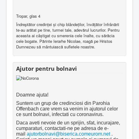
Tropar, glas 4
Îndreptător credinţei şi chip blândeţilor, învăţător înfrânării
te-au arătat pe tine, turmei tale, adevărul lucrurilor. Pentru
aceasta ai câştigat cu smerenia cele înalte, cu sărăcia
cele bogate. Părinte Ierarhe Nicolae, roagă pe Hristos
Dumnezeu să mântuiască sufletele noastre.
Ajutor pentru bolnavi
Doamne ajuta!
Suntem un grup de credinciosi din Parohia
Offenbach care vrem sa venim in ajutorul celor
ce sunt bolnavi, infectati cu coronavirus.
Daca aveti nevoie de un sprijin, sfat, incurajare,
cumparaturi, contactati-ne pe adresa de e-
mail
ajutorbolnavi@biserica.comeurom.net
.