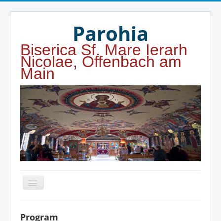
Year
Month
Year
Month
Parohia
Biserica Sf. Mare Ierarh
Nicolae, Offenbach am
Main
Home
Program