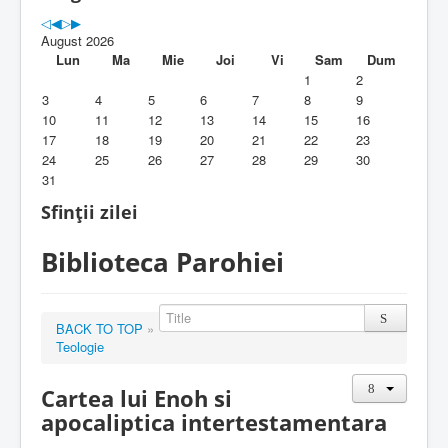
Parohia
August 2026
Duhovnicesti
Lun
Ma
Mie
Joi
Vi
Sam
Dum
1
2
Servicii religioase
3
4
5
6
7
8
9
10
11
12
13
14
15
16
Alte legaturi
17
18
19
20
21
22
23
24
25
26
27
28
29
30
Biblioteca Parohiei
31
Foaia Parohiei
Sfinții zilei
Activitati copii si tineri
Biblioteca Parohiei
Contact
BACK TO TOP
»
Teologie
Cartea lui Enoh si
apocaliptica intertestamentara