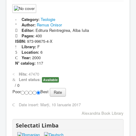
Category:
Teologie
Author:
Remus Onisor
Editor:
Editura Reintregirea, Alba Iulia
Pages:
400
ISBN:
973-99675-4-X
Library:
F
Location:
6
Year:
2000
N° catalog:
117
Hits:
47470
Lent status:
Available
/
0
Poor
Best
Date insert:
Marți, 10 Ianuarie 2017
Alexandria Book Library
Selectati Limba