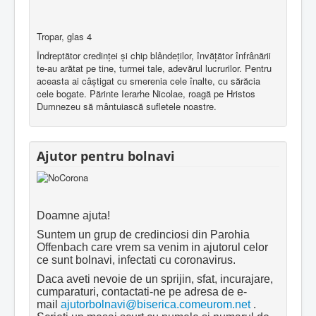
Tropar, glas 4
Îndreptător credinţei şi chip blândeţilor, învăţător înfrânării
te-au arătat pe tine, turmei tale, adevărul lucrurilor. Pentru
aceasta ai câştigat cu smerenia cele înalte, cu sărăcia
cele bogate. Părinte Ierarhe Nicolae, roagă pe Hristos
Dumnezeu să mântuiască sufletele noastre.
Ajutor pentru bolnavi
Doamne ajuta!
Suntem un grup de credinciosi din Parohia
Offenbach care vrem sa venim in ajutorul celor
ce sunt bolnavi, infectati cu coronavirus.
Daca aveti nevoie de un sprijin, sfat, incurajare,
cumparaturi, contactati-ne pe adresa de e-
mail
ajutorbolnavi@biserica.comeurom.net
.