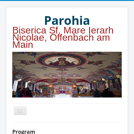
Year
Month
Year
Month
Parohia
Biserica Sf. Mare Ierarh
Nicolae, Offenbach am
Main
Home
Program