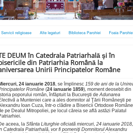
Servicii religioase
Alte legaturi
Biblioteca Parohiei
Foaia Parohie
TE DEUM în Catedrala Patriarhală şi în
bisericile din Patriarhia Română la
aniversarea Unirii Principatelor Române
Miercuri,
24 ianuarie 2018
, se împlinesc
159 de ani de la Unire
Principatelor Române
(
24 ianuarie 1859
), moment deosebit din
istoria poporului român, înfăptuit la Bucureşti de
Adunarea
Electivă
a Munteniei care a ales domnitor al Ţării Româneşti pe
Alexandru Ioan Cuza, într-o clădire a Bisericii Ortodoxe Române
de pe Dealul Mitropoliei, pe locul căreia se află astăzi Palatul
Patriarhiei.
De aceea, la
Sfânta Liturghie oficiată
miercuri, 24 ianuarie 2018,
în Catedrala Patriarhală, vor fi pomeniţi Domnitorul Alexandru