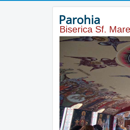
Year
Month
Year
Month
Parohia
Biserica Sf. Mar