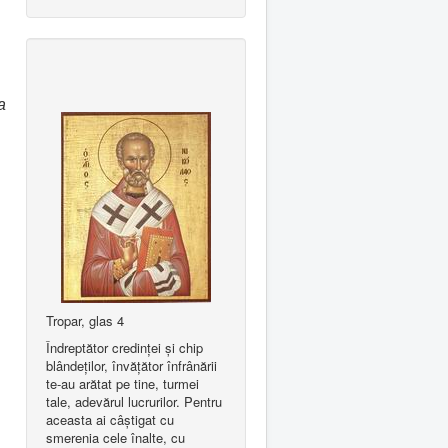
a
Tropar, glas 4
Îndreptător credinţei şi chip
blândeţilor, învăţător înfrânării
te-au arătat pe tine, turmei
tale, adevărul lucrurilor. Pentru
aceasta ai câştigat cu
smerenia cele înalte, cu