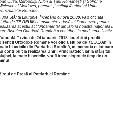
Ioan Cuza, Mitropoliţii Nifon al Ţării Româneşti şi Sofronie
Miclescu al Moldovei, precum şi ceilalţi făuritori ai Unirii
Principatelor Române
.
După Sfânta Liturghie, începând cu
ora 10.00,
va fi oficiată
slujba de
TE DEUM
ca mulţumire adusă lui Dumnezeu pentru
realizarea acestui act fundamental din istoria noastră naţională l
care Biserica Ortodoxă Română a contribuit în mod semnificativ.
Totodată, în ziua de 24 ianuarie 2018,
ierarhii şi preoţii
Bisericii Ortodoxe Române vor
oficia slujba de
TE DEUM
în
toate bisericile din Patriarhia Română, în memoria celor care
au contribuit la realizarea Unirii Principatelor, iar la sfâr
ș
itul
slujbei, la toate bisericile, vor fi trase clopotele timp de un
minut
.
Biroul de Presă al Patriarhiei Române