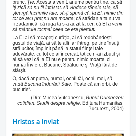
prunc.
Ţie.
Acesta a venit, anume pentru tine, ca
să
îţi zică să nu fii întristat, să vindece rănele tale, să
şteargă lacrimile tale, să-ţi spună că, la El, nimic din
tot ce avu preţ nu are moarte
; că strădania ta nu va
fi zadarnică; că ruga ta s-a auzit la cer; că El
a venit
să mântuie tocmai ceea ce era pierdut.
La El ai să recapeţi curăţia, ai să redobândeşti
gustul de viaţă, ai să te afli iar întreg, pe tine însuţi
strălucitor, împlinit până la statul fiinţei tale
adevărate, cu tot ce ai încercat, tot ce n-ai izbutit şi
ai să vezi că la El nu e pentru nimic moarte, ci
numai Înviere, Bucurie, Strălucire şi Viaţă fără de
sfârşit.
O, dacă ar putea, numai, ochii tăi, ochii mei,
să
vadă Bucuria îndurării Sale
. Poate că am orbi, de
bucurie“.
(Din: Mircea Vulcanescu,
Bunul Dumnezeu
cotidian, Studii despre religie,
Editura Humanitas,
Bucuresti, 2004)
Hristos a Inviat