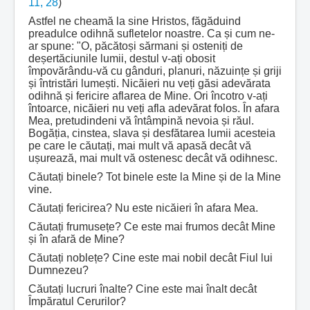
11, 28
)
Astfel ne cheamă la sine Hristos, făgăduind
preadulce odihnă sufletelor noastre. Ca și cum ne-
ar spune: "O, păcătoși sărmani și osteniți de
deșertăciunile lumii, destul v-ați obosit
împovărându-vă cu gânduri, planuri, năzuințe și griji
și întristări lumești. Nicăieri nu veți găsi adevărata
odihnă și fericire aflarea de Mine. Ori încotro v-ați
întoarce, nicăieri nu veți afla adevărat folos. În afara
Mea, pretudindeni vă întâmpină nevoia și răul.
Bogăția, cinstea, slava și desfătarea lumii acesteia
pe care le căutați, mai mult vă apasă decât vă
ușurează, mai mult vă ostenesc decât vă odihnesc.
Căutați binele? Tot binele este la Mine și de la Mine
vine.
Căutați fericirea? Nu este nicăieri în afara Mea.
Căutați frumusețe? Ce este mai frumos decât Mine
și în afară de Mine?
Căutați noblețe? Cine este mai nobil decât Fiul lui
Dumnezeu?
Căutați lucruri înalte? Cine este mai înalt decât
Împăratul Cerurilor?