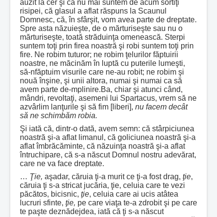
auzit la cer şi că nu mai suntem de acum sortiţi
risipei, că glasul a aflat răspuns la Scaunul
Domnesc, că, în sfârşit, vom avea parte de dreptate.
Spre asta năzuieşte, de o mărturiseşte sau nu o
mărturiseşte, toată străduinţa omenească. Sterpi
suntem toţi prin firea noastră şi robi suntem toţi prin
fire. Ne robim tuturor; ne robim ţelurilor făptuirii
noastre, ne măcinăm în luptă cu puterile lumeşti,
să-nfăptuim visurile care ne-au robit; ne robim şi
nouă înşine, şi unii altora, numai şi numai ca să
avem parte de-mplinire.Ba, chiar şi atunci când,
mândri, revoltaţi, asemeni lui Spartacus, vrem să ne
azvârlim lanţurile şi să fim [liberi],
nu facem decât
să ne schimbăm robia.
Şi iată că, dintr-o dată, avem semn: că stârpiciunea
noastră şi-a aflat limanul, că goliciunea noastră şi-a
aflat îmbrăcăminte, că năzuinţa noastră şi-a aflat
întruchipare, că s-a născut Domnul nostru adevărat,
care ne va face dreptate.
…
Ţie,
aşadar, căruia ţi-a murit ce ţi-a fost drag,
ţie
,
căruia ţi s-a stricat jucăria, ţie, celuia care te vezi
păcătos, bicisnic,
ţie
, celuia care ai ucis atâtea
lucruri sfinte,
ţie,
pe care viaţa te-a zdrobit şi pe care
te paşte deznădejdea, iată că ţi s-a născut