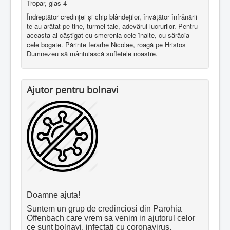
Tropar, glas 4
Îndreptător credinţei şi chip blândeţilor, învăţător înfrânării
te-au arătat pe tine, turmei tale, adevărul lucrurilor. Pentru
aceasta ai câştigat cu smerenia cele înalte, cu sărăcia
cele bogate. Părinte Ierarhe Nicolae, roagă pe Hristos
Dumnezeu să mântuiască sufletele noastre.
Ajutor pentru bolnavi
Doamne ajuta!
Suntem un grup de credinciosi din Parohia
Offenbach care vrem sa venim in ajutorul celor
ce sunt bolnavi, infectati cu coronavirus.