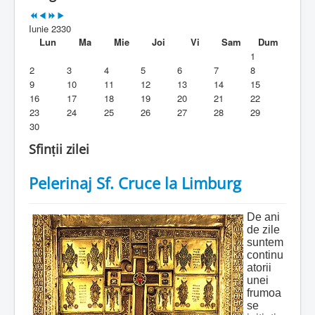
Parohia
Iunie 2330
Duhovnicesti
Lun
Ma
Mie
Joi
Vi
Sam
Dum
1
Servicii religioase
2
3
4
5
6
7
8
9
10
11
12
13
14
15
Alte legaturi
16
17
18
19
20
21
22
23
24
25
26
27
28
29
Biblioteca Parohiei
30
Foaia Parohiei
Sfinții zilei
Activitati copii si tineri
Pelerinaj Sf. Cruce la Limburg
Contact
De ani
de zile
suntem
continu
atorii
unei
frumoa
se