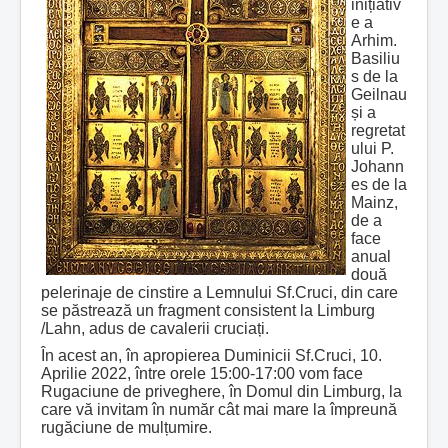
inițiativ
e a
Arhim.
Basiliu
s de la
Geilnau
și a
regretat
ului P.
Johann
es de la
Mainz,
de a
face
anual
două
pelerinaje de cinstire a Lemnului Sf.Cruci, din care
se păstrează un fragment consistent la Limburg
/Lahn, adus de cavalerii cruciați.
În acest an, în apropierea Duminicii Sf.Cruci, 10.
Aprilie 2022, între orele 15:00-17:00 vom face
Rugaciune de priveghere, în Domul din Limburg, la
care vă invitam în număr cât mai mare la împreună
rugăciune de mulțumire.