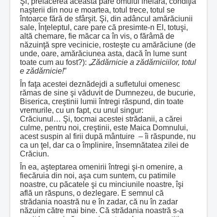
Şi, prefacerea aceasta pare omului inelară, condiţia
naşterii din nou e moartea, totul trece, totul se
întoarce fără de sfârşit. Şi, din adâncul amărăciunii
sale, Înţeleptul, care pare că presimte-n El, totuşi,
altă chemare, fie măcar ca în vis, o fărâmă de
năzuinţă spre vecinicie, rosteşte cu amărăciune (de
unde, oare, amărăciunea asta, dacă în lume sunt
toate cum au fost?): „
Zădărnicie a zădărniciilor, totul
e zădărnicie!
”
În faţa acestei deznădejdi a sufletului omenesc
rămas de sine şi văduvit de Dumnezeu, de bucurie,
Biserica, creştinii lumii întregi răspund, din toate
vremurile, cu un fapt, cu unul singur:
Crăciunul… Şi, tocmai acestei strădanii, a cărei
culme, pentru noi, creştinii, este Maica Domnului,
acest suspin al firii după mântuire – îi răspunde, nu
ca un ţel, dar ca o împlinire, însemnătatea zilei de
Crăciun.
În ea, aşteptarea omenirii întregi şi-n omenire, a
fiecăruia din noi, aşa cum suntem, cu patimile
noastre, cu păcatele şi cu minciunile noastre, îşi
află un răspuns, o dezlegare. E semnul că
strădania noastră nu e în zadar, că nu în zadar
năzuim către mai bine. Că strădania noastră s-a