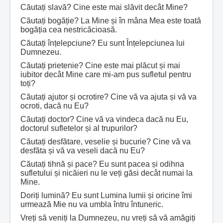
Căutați slavă? Cine este mai slăvit decât Mine?
Căutați bogăție? La Mine și în mâna Mea este toată
bogăția cea nestricăcioasă.
Căutați înțelepciune? Eu sunt Înțelepciunea lui
Dumnezeu.
Căutați prietenie? Cine este mai plăcut și mai
iubitor decât Mine care mi-am pus sufletul pentru
toți?
Căutați ajutor și ocrotire? Cine vă va ajuta și vă va
ocroti, dacă nu Eu?
Căutați doctor? Cine vă va vindeca dacă nu Eu,
doctorul sufletelor și al trupurilor?
Căutați desfătare, veselie și bucurie? Cine vă va
desfăta și vă va veseli dacă nu Eu?
Căutați tihnă și pace? Eu sunt pacea și odihna
sufletului și nicăieri nu le veți găsi decât numai la
Mine.
Doriți lumină? Eu sunt Lumina lumii și oricine îmi
urmează Mie nu va umbla întru întuneric.
Vreți să veniți la Dumnezeu, nu vreți să vă amăgiți