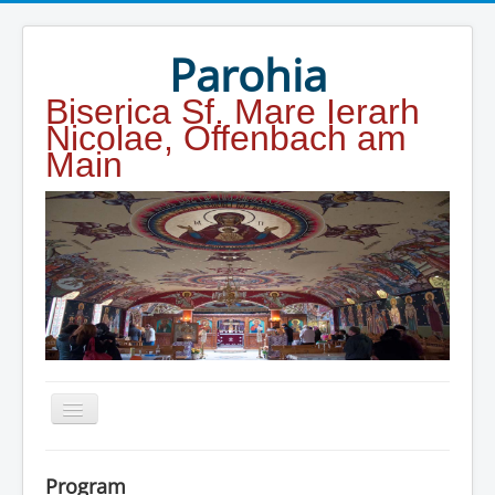
Year
Month
Year
Month
Parohia
Biserica Sf. Mare Ierarh
Nicolae, Offenbach am
Main
Home
Program