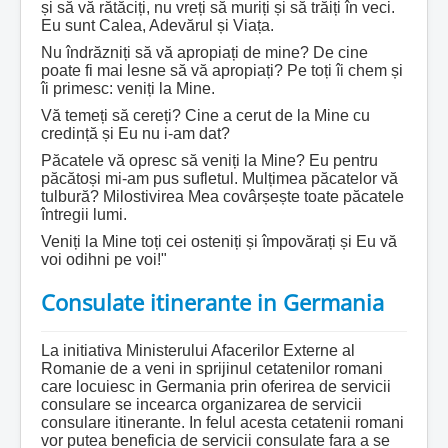
și să vă rătăciți, nu vreți să muriți și să trăiți în veci.
Eu sunt Calea, Adevărul și Viața.
Nu îndrăzniți să vă apropiați de mine? De cine
poate fi mai lesne să vă apropiați? Pe toți îi chem și
îi primesc: veniți la Mine.
Vă temeți să cereți? Cine a cerut de la Mine cu
credință și Eu nu i-am dat?
Păcatele vă opresc să veniți la Mine? Eu pentru
păcătoși mi-am pus sufletul. Mulțimea păcatelor vă
tulbură? Milostivirea Mea covârșește toate păcatele
întregii lumi.
Veniți la Mine toți cei osteniți și împovărați și Eu vă
voi odihni pe voi!"
Consulate itinerante in Germania
La initiativa Ministerului Afacerilor Externe al
Romanie de a veni in sprijinul cetatenilor romani
care locuiesc in Germania prin oferirea de servicii
consulare se incearca organizarea de servicii
consulare itinerante. In felul acesta cetatenii romani
vor putea beneficia de servicii consulate fara a se