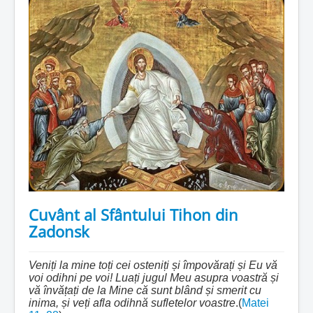
Cuvânt al Sfântului Tihon din
Zadonsk
Veniți la mine toți cei osteniți și împovărați și Eu vă
voi odihni pe voi! Luați jugul Meu asupra voastră și
vă învățați de la Mine că sunt blând și smerit cu
inima, și veți afla odihnă sufletelor voastre
.(
Matei