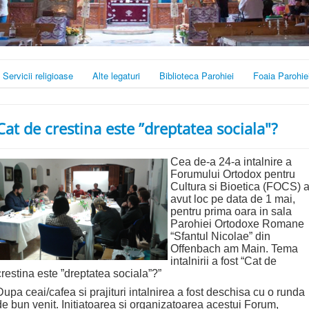
Servicii religioase
Alte legaturi
Biblioteca Parohiei
Foaia Parohie
Cat de crestina este ”dreptatea sociala"?
Cea de-a 24-a intalnire a
Forumului Ortodox pentru
Cultura si Bioetica (FOCS) 
avut loc pe data de 1 mai,
pentru prima oara in sala
Parohiei Ortodoxe Romane
“Sfantul Nicolae” din
Offenbach am Main. Tema
intalnirii a fost “Cat de
crestina este ”dreptatea sociala”?”
Dupa ceai/cafea si prajituri intalnirea a fost deschisa cu o runda
de bun venit. Initiatoarea si organizatoarea acestui Forum,