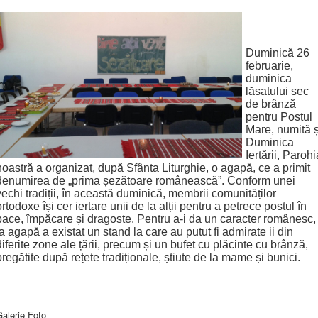
Duminică 26
februarie,
duminica
lăsatului sec
de brânză
pentru Postul
Mare, numită ș
Duminica
Iertării, Parohi
noastră a organizat, după Sfânta Liturghie, o agapă, ce a primit
denumirea de „prima șezătoare românească”. Conform unei
vechi tradiții, în această duminică, membrii comunităților
ortodoxe își cer iertare unii de la alții pentru a petrece postul în
pace, împăcare și dragoste. Pentru a-i da un caracter românesc,
la agapă a existat un stand la care au putut fi admirate ii din
diferite zone ale țării, precum și un bufet cu plăcinte cu brânză,
pregătite după rețete tradiționale, știute de la mame și bunici.
alerie Foto