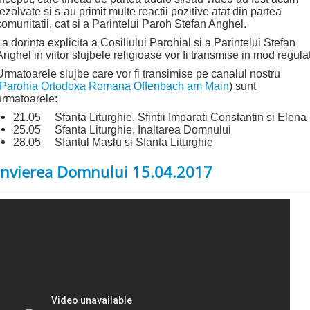
rezolvate si s-au primit multe reactii pozitive atat din partea
comunitatii, cat si a Parintelui Paroh Stefan Anghel.
La dorinta explicita a Cosiliului Parohial si a Parintelui Stefan
Anghel in viitor slujbele religioase vor fi transmise in mod regulat
Urmatoarele slujbe care vor fi transimise pe canalul nostru
Parohia Ortodoxa Romana Offenbach am Main
) sunt
urmatoarele:
21.05 Sfanta Liturghie, Sfintii Imparati Constantin si Elena
25.05 Sfanta Liturghie, Inaltarea Domnului
28.05 Sfantul Maslu si Sfanta Liturghie
Invierea Domnului 15.04.2017