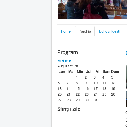
Home
Parohia
Duhovnicesti
Program
August 2170
Lun
Ma
Mie
Joi
Vi
Sam
Dum
1
2
3
4
5
6
7
8
9
10
11
12
13
14
15
16
17
18
19
20
21
22
23
24
25
26
27
28
29
30
31
Sfinții zilei