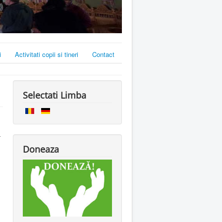
i
Activitati copii si tineri
Contact
Selectati Limba
a
Doneaza