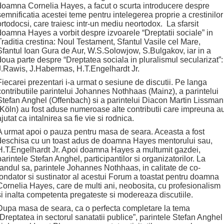
doamna Cornelia Hayes, a facut o scurta introducere despre
semnificatia acestei teme pentru intelegerea proprie a crestinilor
ortodocsi, care traiesc intr-un mediu neortodox. La sfarsit
doamna Hayes a vorbit despre izvoarele “Dreptatii sociale” in
Traditia crestina: Noul Testament, Sfantul Vasile cel Mare,
Sfantul Ioan Gura de Aur, W.S.Solowjow, S.Bulgakov, iar in a
doua parte despre “Dreptatea sociala in pluralismul secularizat”:
J.Rawis, J.Habermas, H.T.Engelhardt Jr.
Fiecarei prezentari i-a urmat o sesiune de discutii. Pe langa
contributiile parintelui Johannes Nothhaas (Mainz), a parintelui
Stefan Anghel (Offenbach) si a parintelui Diacon Martin Lissman
(Köln) au fost aduse numeroase alte contributii care impreuna a
ajutat ca intalnirea sa fie vie si rodnica.
A urmat apoi o pauza pentru masa de seara. Aceasta a fost
deschisa cu un toast adus de doamna Hayes mentorului sau,
H.T.Engelhardt Jr. Apoi doamna Hayes a multumit gazdei,
parintele Stefan Anghel, participantilor si organizatorilor. La
randul sa, parintele Johannes Nothhaas, in calitate de co-
fondator si sustinator al acestui Forum a toastat pentru doamna
Cornelia Hayes, care de multi ani, neobosita, cu profesionalism
si inalta competenta pregateste si modereaza discutiile.
Dupa masa de seara, ca o perfecta completare la tema
“Dreptatea in sectorul sanatatii publice”, parintele Stefan Anghel