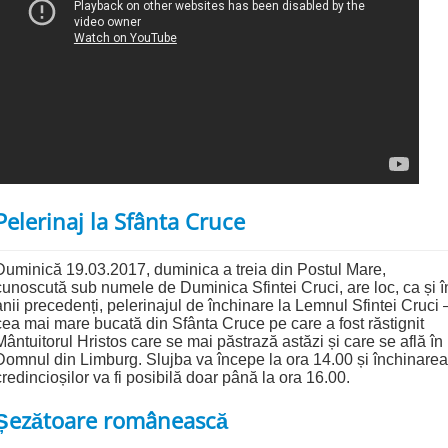
Pelerinaj la Sfânta Cruce
Duminică 19.03.2017, duminica a treia din Postul Mare,
cunoscută sub numele de Duminica Sfintei Cruci, are loc, ca și î
anii precedenți, pelerinajul de închinare la Lemnul Sfintei Cruci 
cea mai mare bucată din Sfânta Cruce pe care a fost răstignit
Mântuitorul Hristos care se mai păstrază astăzi și care se află în
Domnul din Limburg. Slujba va începe la ora 14.00 și închinarea
credincioșilor va fi posibilă doar până la ora 16.00.
Șezătoare românească