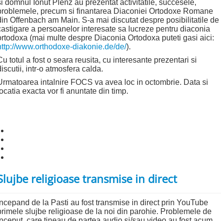
si domnul Ionut Plenz au prezentat activitatile, succesele,
problemele, precum si finantarea Diaconiei Ortodoxe Romane
din Offenbach am Main. S-a mai discutat despre posibilitatile de
castigare a persoanelor interesate sa lucreze pentru diaconia
ortodoxa (mai multe despre Diaconia Ortodoxa puteti gasi aici:
http://www.orthodoxe-diakonie.de/de/
).
Cu totul a fost o seara reusita, cu interesante prezentari si
discutii, intr-o atmosfera calda.
Urmatoarea intalnire FOCS va avea loc in octombrie. Data si
locatia exacta vor fi anuntate din timp.
Slujbe religioase transmise in direct
Incepand de la Pasti au fost transmise in direct prin YouTube
primele slujbe religioase de la noi din parohie. Problemele de
inceput, care tineau de partea audio si/sau video au fost acum