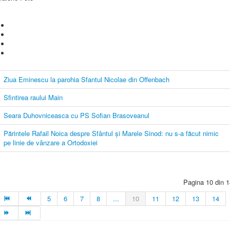
Ziua Eminescu la parohia Sfantul Nicolae din Offenbach
Sfintirea raului Main
Seara Duhovniceasca cu PS Sofian Brasoveanul
Părintele Rafail Noica despre Sfântul şi Marele Sinod: nu s-a făcut nimic
pe linie de vânzare a Ortodoxiei
Pagina 10 din 1
5
6
7
8
...
10
11
12
13
14