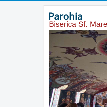
Year
Month
Year
Month
Parohia
Biserica Sf. Mar