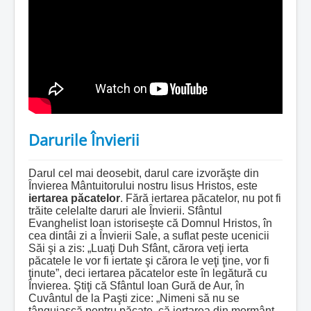
Darurile Învierii
Darul cel mai deosebit, darul care izvorăşte din
Învierea Mântuitorului nostru Iisus Hristos, este
iertarea păcatelor
. Fără iertarea păcatelor, nu pot fi
trăite celelalte daruri ale Învierii. Sfântul
Evanghelist Ioan istoriseşte că Domnul Hristos, în
cea dintâi zi a Învierii Sale, a suflat peste ucenicii
Săi şi a zis: „Luaţi Duh Sfânt, cărora veţi ierta
păcatele le vor fi iertate şi cărora le veţi ţine, vor fi
ţinute”, deci iertarea păcatelor este în legătură cu
Învierea. Ştiţi că Sfântul Ioan Gură de Aur, în
Cuvântul de la Paşti zice: „Nimeni să nu se
tânguiască pentru păcate, că iertarea din mormânt