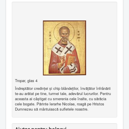
Tropar, glas 4
Îndreptător credinţei şi chip blândeţilor, învăţător înfrânării
te-au arătat pe tine, turmei tale, adevărul lucrurilor. Pentru
aceasta ai câştigat cu smerenia cele înalte, cu sărăcia
cele bogate. Părinte Ierarhe Nicolae, roagă pe Hristos
Dumnezeu să mântuiască sufletele noastre.