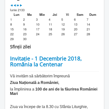
Parohia
Iunie 2133
Duhovnicesti
Lun
Ma
Mie
Joi
Vi
Sam
Dum
1
2
3
4
5
6
7
Servicii religioase
8
9
10
11
12
13
14
15
16
17
18
19
20
21
Alte legaturi
22
23
24
25
26
27
28
29
30
Biblioteca Parohiei
Sfinții zilei
Foaia Parohiei
Invitație - 1 Decembrie 2018,
Activitati copii si tineri
România la Centenar
Contact
Vă invităm să sărbătorim împreună
Ziua Națională a României,
la împlinirea a
100 de ani de la făurirea României
Mari
Ziua va începe de la 8.30 cu Sfânta Liturghie,