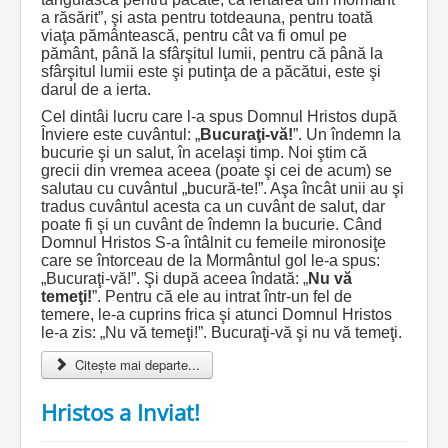
a răsărit”, şi asta pentru totdeauna, pentru toată
viaţa pământească, pentru cât va fi omul pe
pământ, până la sfârşitul lumii, pentru că până la
sfârşitul lumii este şi putinţa de a păcătui, este şi
darul de a ierta.
Cel dintâi lucru care l-a spus Domnul Hristos după
Înviere este cuvântul: „
Bucuraţi-vă!
”. Un îndemn la
bucurie şi un salut, în acelaşi timp. Noi ştim că
grecii din vremea aceea (poate şi cei de acum) se
salutau cu cuvântul „bucură-te!”. Aşa încât unii au şi
tradus cuvântul acesta ca un cuvânt de salut, dar
poate fi şi un cuvânt de îndemn la bucurie. Când
Domnul Hristos S-a întâlnit cu femeile mironosiţe
care se întorceau de la Mormântul gol le-a spus:
„Bucuraţi-vă!”. Şi după aceea îndată: „
Nu vă
temeţi!
”. Pentru că ele au intrat într-un fel de
temere, le-a cuprins frica şi atunci Domnul Hristos
le-a zis: „Nu vă temeţi!”. Bucuraţi-vă şi nu vă temeţi.
Citește mai departe...
Hristos a Inviat!