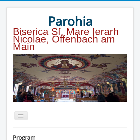
Year
Month
Year
Month
Parohia
Biserica Sf. Mare Ierarh
Nicolae, Offenbach am
Main
Home
Program