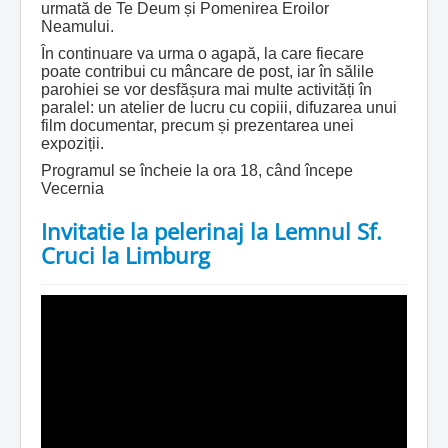
urmată de Te Deum și Pomenirea Eroilor
Neamului.
În continuare va urma o agapă, la care fiecare
poate contribui cu mâncare de post, iar în sălile
parohiei se vor desfășura mai multe activități în
paralel: un atelier de lucru cu copiii, difuzarea unui
film documentar, precum și prezentarea unei
expoziții.
Programul se încheie la ora 18, când începe
Vecernia
Invitatie la pelerinaj la Lemnul Sf.
Cruci la Limburg